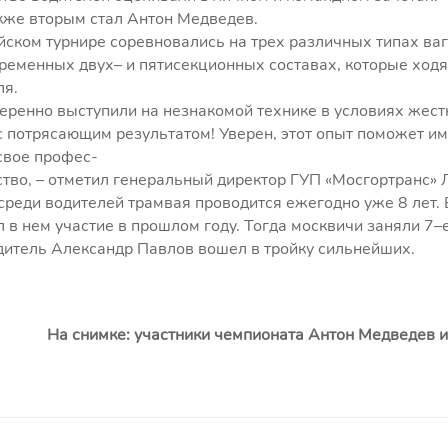
кже вторым стал Антон Медведев.
ском турнире соревновались на трех различных типах ваг
ременных двух– и пятисекционных составах, которые ход
ля.
еренно выступили на незнакомой технике в условиях жест
 потрясающим результатом! Уверен, этот опыт поможет и
свое профес-
тво, – отметил генеральный директор ГУП «Мосгортранс» 
среди водителей трамвая проводится ежегодно уже 8 лет.
 в нем участие в прошлом году. Тогда москвичи заняли 7–
дитель Александр Павлов вошел в тройку сильнейших.
На снимке: участники чемпионата Антон Медведев 