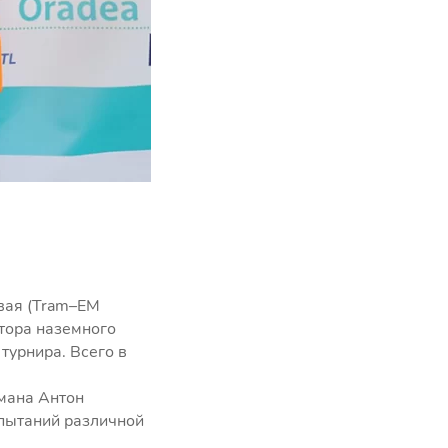
вая (Tram–EM
атора наземного
турнира. Всего в
умана Антон
пытаний различной