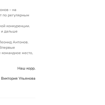
онов – на
ят по регулярным
кой конкуренции.
м и дальше
Леонид Антонов.
 Впервые
е командное место,
Наш корр.
и Виктория Ульянова