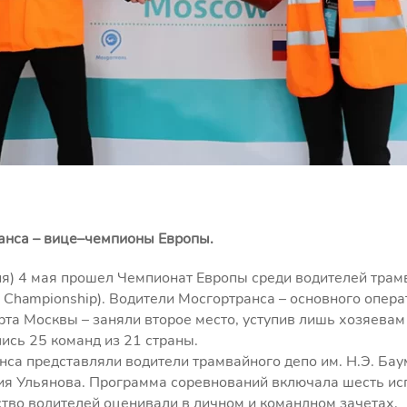
анса – вице–чемпионы Европы.
ия) 4 мая прошел Чемпионат Европы среди водителей трам
r Championship). Водители Мосгортранса – основного опер
рта Москвы – заняли второе место, уступив лишь хозяевам 
ись 25 команд из 21 страны.
са представляли водители трамвайного депо им. Н.Э. Ба
ия Ульянова. Программа соревнований включала шесть ис
тво водителей оценивали в личном и командном зачетах.