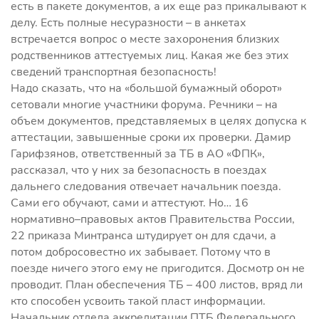
есть в пакете документов, а их еще раз прикалывают к
делу. Есть полные несуразности – в анкетах
встречается вопрос о месте захоронения близких
родственников аттестуемых лиц. Какая же без этих
сведений транспортная безопасность!
Надо сказать, что на «большой бумажный оборот»
сетовали многие участники форума. Речники – на
объем документов, представляемых в целях допуска к
аттестации, завышенные сроки их проверки. Дамир
Гарифзянов, ответственный за ТБ в АО «ФПК»,
рассказал, что у них за безопасность в поездах
дальнего следования отвечает начальник поезда.
Сами его обучают, сами и аттестуют. Но… 16
нормативно–правовых актов Правительства России,
22 приказа Минтранса штудирует он для сдачи, а
потом добросовестно их забывает. Потому что в
поезде ничего этого ему не пригодится. Досмотр он не
проводит. План обеспечения ТБ – 400 листов, вряд ли
кто способен усвоить такой пласт информации.
Начальник отдела аккредитации ПТБ Федерального