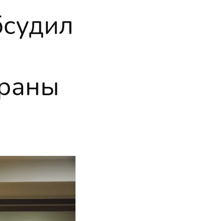
бсудил
траны