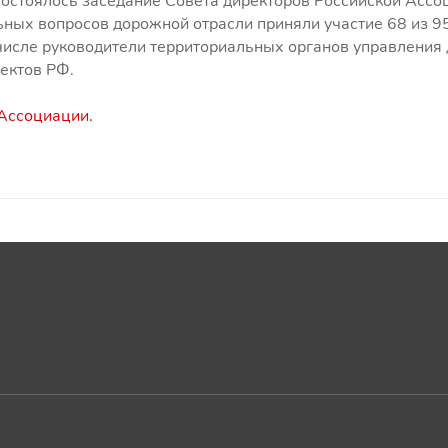
 состоялось заседание Совета директоров Российской Асс
ных вопросов дорожной отрасли приняли участие 68 из 9
 числе руководители территориальных органов управлени
ектов РФ.
 Ассоциации.