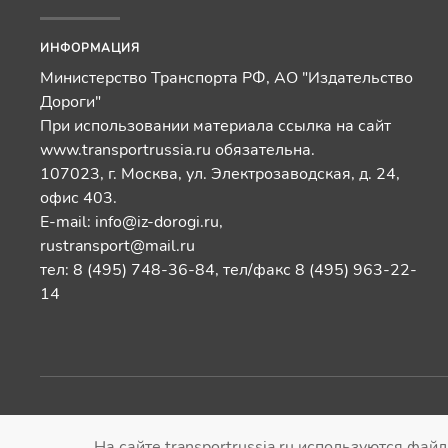
ИНФОРМАЦИЯ
Министерство Транспорта РФ, АО "Издательство
Дороги"
При использовании материала ссылка на сайт
www.transportrussia.ru обязательна.
107023, г. Москва, ул. Электрозаводская, д. 24,
офис 403.
E-mail:
info@iz-dorogi.ru
,
rustransport@mail.ru
тел: 8 (495) 748-36-84, тел/факс 8 (495) 963-22-
14
© Газета "Транспорт России". Все права
|
Политика 
На сайте transportrussia.ru используются фай