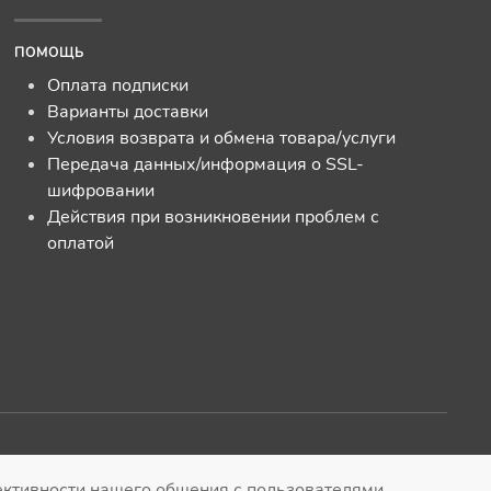
ПОМОЩЬ
Оплата подписки
Варианты доставки
Условия возврата и обмена товара/услуги
Передача данных/информация о SSL-
шифровании
Действия при возникновении проблем с
оплатой
рсии сайта
|
Вернуться
ффективности нашего общения с пользователями.