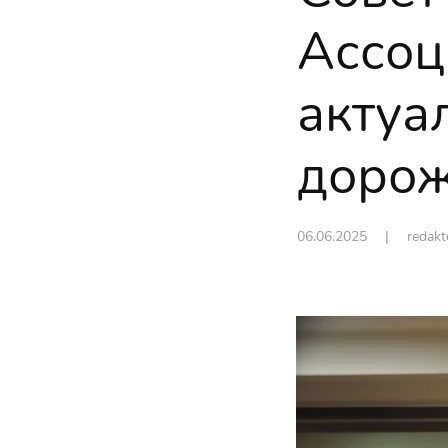
Ассоц
актуа
дорож
06.06.2025
| redak