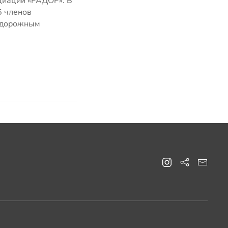
оциации «РАДОР». В
5 членов
я дорожным