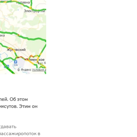
ей. Об этом
ксутов. Этим он
тдавать
пассажиропоток в