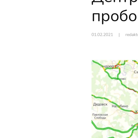
пробо
01.02.2021
| redak