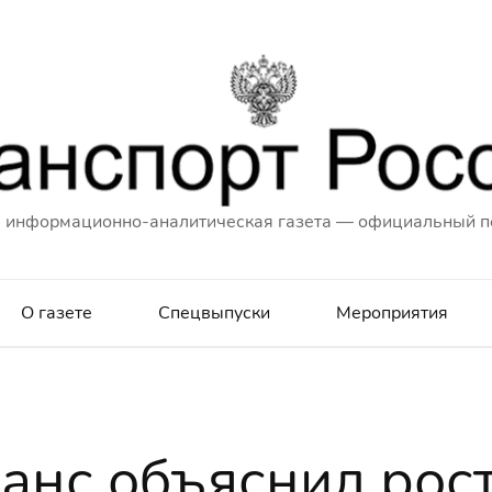
 информационно-аналитическая газета — официальный п
О газете
Спецвыпуски
Мероприятия
анс объяснил рос