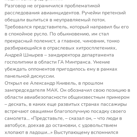
Разговор не ограничился проблематикой
расследования авиаинцидентов. Ручейки претензий
обещали вылиться в неуправляемый поток.
Требовался представитель, который направил бы его
в спокойное русло. По обыкновению, им стал
прекрасный полемист, а главное, чиновник, тонко
разбирающийся в отраслевых хитросплетениях,
Андрей Шнырев – замдиректора департамента
госполитики в области ГА Минтранса. Умение
убеждать оппонентов пригодилось ему в рамках
панельной дискуссии.
Открыл ее Александр Книвель, в прошлом
зампредседателя МАК. Он обозначил свою позицию в
области авиабезопасности общеизвестным примером
– дескать, в каких еще развитых странах пассажиры
встречают овациями благополучную посадку своего
самолета… «Представьте, – сказал он, – что люди в
автобусе, доехав до остановки, с удовольствием
хлопают в ладоши…» Выступающему вспомнился