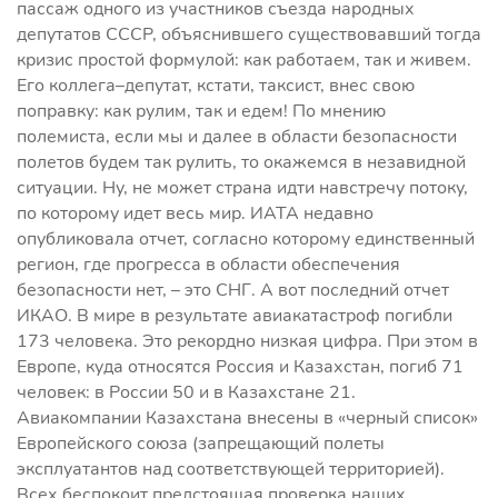
пассаж одного из участников съезда народных
депутатов СССР, объяснившего существовавший тогда
кризис простой формулой: как работаем, так и живем.
Его коллега–депутат, кстати, таксист, внес свою
поправку: как рулим, так и едем! По мнению
полемиста, если мы и далее в области безопасности
полетов будем так рулить, то окажемся в незавидной
ситуации. Ну, не может страна идти навстречу потоку,
по которому идет весь мир. ИАТА недавно
опубликовала отчет, согласно которому единственный
регион, где прогресса в области обеспечения
безопасности нет, – это СНГ. А вот последний отчет
ИКАО. В мире в результате авиакатастроф погибли
173 человека. Это рекордно низкая цифра. При этом в
Европе, куда относятся Россия и Казахстан, погиб 71
человек: в России 50 и в Казахстане 21.
Авиакомпании Казахстана внесены в «черный список»
Европейского союза (запрещающий полеты
эксплуатантов над соответствующей территорией).
Всех беспокоит предстоящая проверка наших