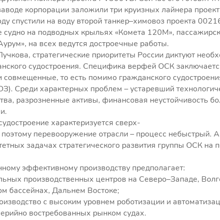
заводе корпорации заложили три круизных лайнера проект
ду спустили на воду второй танкер–химовоз проекта 0021
е судно на подводных крыльях «Комета 120М», пассажирс
урум», на всех ведутся достроечные работы.
учкова, стратегические приоритеты России диктуют необ
нского судостроения. Специфика верфей ОСК заключается
и совмещенные, то есть помимо гражданского судостроения
ОЗ). Среди характерных проблем – устаревший технологич
тва, разрозненные активы, финансовая неустойчивость б
и.
судостроение характеризуется сверх-
 поэтому перевооружение отрасли – процесс небыстрый. 
тетных задачах стратегического развития группы ОСК на
нному эффективному производству предполагает:
альных производственных центров на Северо–Западе, Волг
м бассейнах, Дальнем Востоке;
оизводство с высоким уровнем роботизации и автоматизац
серийно востребованных рынком судах.