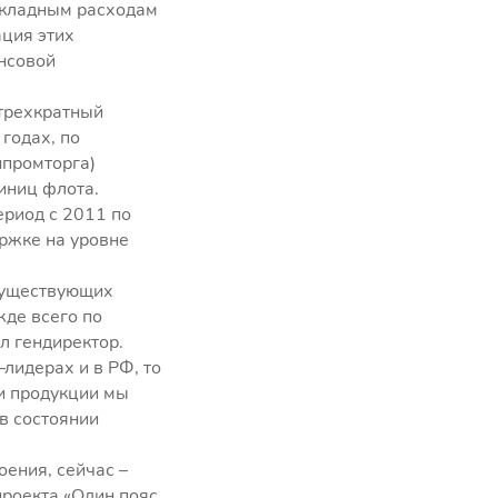
акладным расходам
ация этих
нсовой
 трехкратный
 годах, по
нпромторга)
иниц флота.
ериод с 2011 по
ержке на уровне
 существующих
де всего по
л гендиректор.
лидерах и в РФ, то
ти продукции мы
 в состоянии
ения, сейчас –
проекта «Один пояс