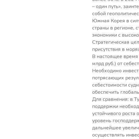
– один путь», заин
собой геополитичес
Южная Корея в силу
страны в регионе, 
экономики с высоко
Стратегическая цел
присутствия в моря
В настоящее время 
млрд руб.) от себес
Необходимо инвести
потрясающих резуль
себестоимости судн
обеспечить глобаль
Для сравнения: в Т
поддержки необходи
устойчивого роста 
уровень господдерж
дальнейшее увеличе
осуществлять инвес