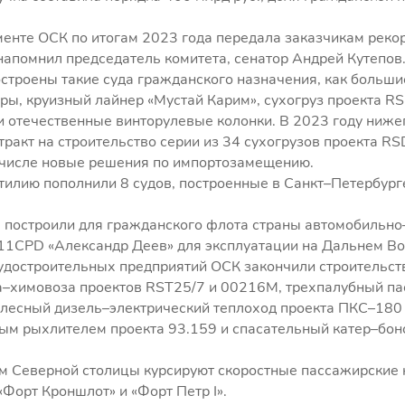
енте ОСК по итогам 2023 года передала заказчикам реко
 напомнил председатель комитета, сенатор Андрей Кутепов
строены такие суда гражданского назначения, как больш
ы, круизный лайнер «Мустай Карим», сухогруз проекта RS
и отечественные винторулевые колонки. В 2023 году ниж
ракт на строительство серии из 34 сухогрузов проекта RSD
 числе новые решения по импортозамещению.
илию пополнили 8 судов, построенные в Санкт–Петербург
 построили для гражданского флота страны автомобиль
11CPD «Александр Деев» для эксплуатации на Дальнем Во
достроительных предприятий ОСК закончили строительст
ра–химовоза проектов RST25/7 и 00216М, трехпалубный п
лесный дизель–электрический теплоход проекта ПКС–180 
ным рыхлителем проекта 93.159 и спасательный катер–бо
м Северной столицы курсируют скоростные пассажирские
«Форт Кроншлот» и «Форт Петр I».