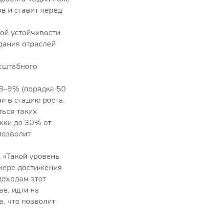
в и ставит перед
ой устойчивости
дания отраслей
асштабного
 8–9% (порядка 50
и в стадию роста.
ться таких
жки до 30% от
позволит
. «Такой уровень
 мере достижения
доходам этот
ае, идти на
, что позволит