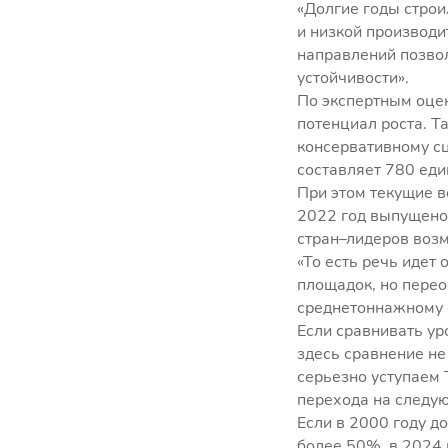
«Долгие годы стро
и низкой производи
направлений позво
устойчивости».
По экспертным оцен
потенциал роста. Т
консервативному с
составляет 780 еди
При этом текущие в
2022 год выпущено 
стран–лидеров воз
«То есть речь идет
площадок, но пере
среднетоннажному с
Если сравнивать ур
здесь сравнение не
серьезно уступаем 
перехода на следую
Если в 2000 году д
более 50%, в 2024 