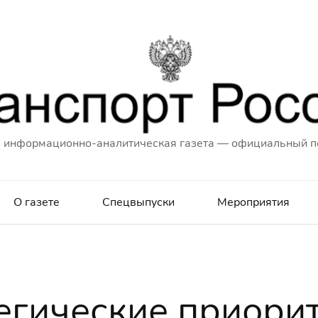
 информационно-аналитическая газета — официальный п
О газете
Спецвыпуски
Мероприятия
егические приори