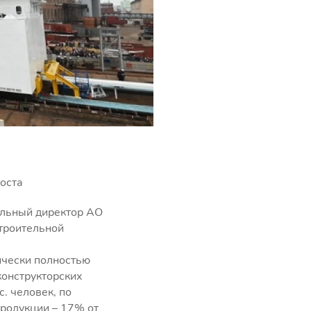
роста
альный директор АО
троительной
ически полностью
конструкторских
. человек, по
продукции – 17% от