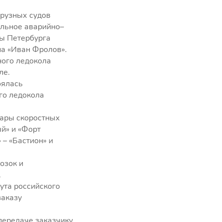
грузных судов
альное аварийно–
лы Петербурга
на «Иван Фролов».
ного ледокола
ле.
оялась
го ледокола
пары скоростных
й» и «Форт
 – «Бастион» и
озок и
.
ута российского
заказу
передаче заказчику,