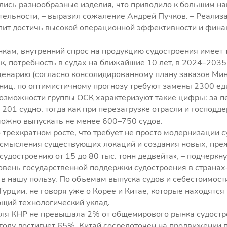
ились разнообразные изделия, что приводило к большим н
тельности, – выразил сожаление Андрей Пучков. – Реализ
лит достичь высокой операционной эффективности и фина
кам, внутренний спрос на продукцию судостроения имеет
ак, потребность в судах на ближайшие 10 лет, в 2024–2035
ценарию (согласно консолидированному плану заказов Ми
ниц, по оптимистичному прогнозу требуют замены 2300 ед
озможности группы ОСК характеризуют такие цифры: за п
201 судно, тогда как при перезагрузке отрасли и господд
можно выпускать не менее 600–750 судов.
 о трехкратном росте, что требует не просто модернизации
осмысления существующих локаций и создания новых, преж
удостроению от 15 до 80 тыс. тонн дедвейта», – подчеркну
овень государственной поддержки судостроения в странах–
 в нашу пользу. По объемам выпуска судов и себестоимос
Турции, не говоря уже о Корее и Китае, которые находятся
щий технологический уклад.
оля КНР не превышала 2% от общемирового рынка судостро
году достигнет 65%. Китай сосредоточен на продвижении 