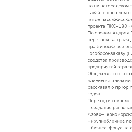
на нижегородском 
Также в прошлом го
пятое пассажирско
проекта ПКС–180 «А
По словам Андрея П
перезапуска гражда
практически все он
Гособоронзаказу (Г
средства производс
предприятий отрасл
Общеизвестно, что 
длинными циклами,
рассказал о приори
годов.
Переход к совреме
– создание регион
Азово–Черноморско
– крупноблочное пр
– бизнес–фокус на 