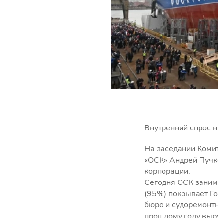
Внутренний спрос н
На заседании Коми
«ОСК» Андрей Пучк
корпорации.
Сегодня ОСК занима
(95%) покрывает Го
бюро и судоремонтн
прошлому году выру