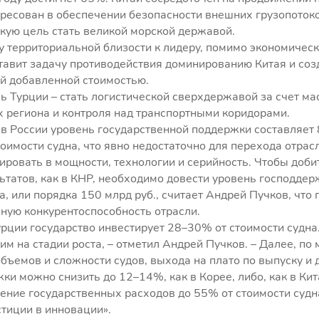
тересован в обеспечении безопасности внешних грузопотоко
кую цель стать великой морской державой.
 территориальной близости к лидеру, помимо экономическ
ставит задачу противодействия доминированию Китая и соз
й добавленной стоимостью.
ь Турции – стать логистической сверхдержавой за счет м
х региона и контроля над транспортными коридорами.
в России уровень государственной поддержки составляет
тоимости судна, что явно недостаточно для перехода отрасл
ровать в мощности, технологии и серийность. Чтобы доби
татов, как в КНР, необходимо довести уровень господдер
а, или порядка 150 млрд руб., считает Андрей Пучков, что 
ную конкурентоспособность отрасли.
урции государство инвестирует 28–30% от стоимости судна
м на стадии роста, – отметил Андрей Пучков. – Далее, по
объемов и сложности судов, выхода на плато по выпуску и 
ки можно снизить до 12–14%, как в Корее, либо, как в Кит
ние государственных расходов до 55% от стоимости судна
тиции в инновации».