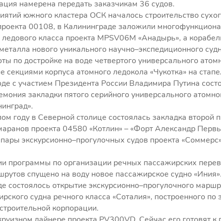
ация намерена передать заказчикам 36 судов.
иятий южного кластера ОСК началось строительство сухо
 проекта 00108, в Калининграде заложили многофункцион
о ледового класса проекта MPSV06М «Анадырь», а корабе
 металла нового уникального научно–экспедиционного суд
ы по достройке на воде четвертого универсального атом
е секциями корпуса атомного ледокола «Чукотка» на стапе
де с участием Президента России Владимира Путина сост
емония закладки пятого серийного универсального атомно
инград».
лом году в Северной столице состоялась закладка второй 
маранов проекта 04580 «Котлин» – «Форт Александр Первы
 пары экскурсионно–прогулочных судов проекта «Соммерс»
ии программы по организации речных пассажирских перев
рутов спущено на воду новое пассажирское судно «Иния»
е состоялось открытие экскурсионно–прогулочного маршр
ирского судна речного класса «Соталия», построенного по 
строительной корпорации.
круизном лайнере проекта PV300VD. Сейчас его готовят к 