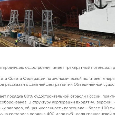
а продукцию судостроения имеет трехкратный потенциал 
тета Совета Федерации по экономической политике генер
ов рассказал о дальнейшем развитии Объединенной судос
ет порядка 80% судостроительной отрасли России, практ
соборонзаказ. В структуру корпорации входят 40 верфей, 
ых заводов, общая численность персонала – более 100 тыс
чка составила порядка 400 млрд руб., доля гражданской 