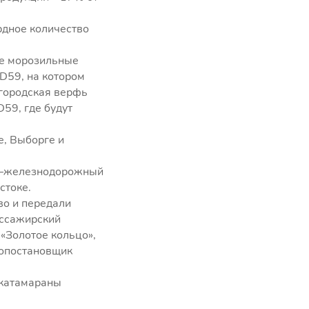
рдное количество
.
ие морозильные
D59, на котором
егородская верфь
59, где будут
е, Выборге и
но–железнодорожный
стоке.
во и передали
ассажирский
«Золотое кольцо»,
нопостановщик
 катамараны