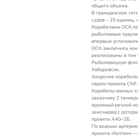
общего объема.
В гражданском сегм
судов – 25 единиц,
Корабелами ОСК по
рыболовные траулер
впервые установил
ОСК заключила конт
реализованы в том
Рыболовецкую флот
Хабаровске.
Амурские корабелы
паром проекта CNF
Корабелы южных су
заказчику 2 танке
круизный речной ко
земснаряд с ротор
проекта А40–2Б.
По водным артерия
проекта «Котлин» – 