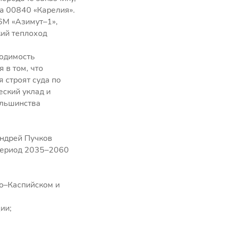
а 00840 «Карелия».
6М «Азимут–1»,
кий теплоход
ходимость
 в том, что
 строят суда по
еский уклад и
ольшинства
Андрей Пучков
 период 2035–2060
о–Каспийском и
ии;