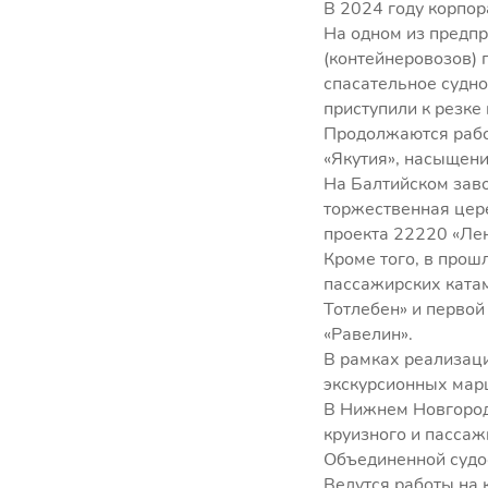
В 2024 году корпор
На одном из предпр
(контейнеровозов)
спасательное судн
приступили к резке
Продолжаются работ
«Якутия», насыщени
На Балтийском заво
торжественная цер
проекта 22220 «Лен
Кроме того, в прош
пассажирских ката
Тотлебен» и первой
«Равелин».
В рамках реализац
экскурсионных марш
В Нижнем Новгород
круизного и пассаж
Объединенной судо
Ведутся работы на 