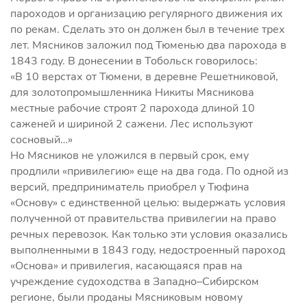
пароходов и организацию регулярного движения их
по рекам. Сделать это он должен был в течение трех
лет. Мясников заложил под Тюменью два парохода в
1843 году. В донесении в Тобольск говорилось:
«В 10 верстах от Тюмени, в деревне Решетниковой,
для золотопромышленника Никиты Мясникова
местные рабочие строят 2 парохода длиной 10
саженей и шириной 2 сажени. Лес используют
сосновый…»
Но Мясников не уложился в первый срок, ему
продлили «привилегию» еще на два года. По одной из
версий, предприниматель приобрел у Тюфина
«Основу» с единственной целью: выдержать условия
полученной от правительства привилегии на право
речных перевозок. Как только эти условия оказались
выполненными в 1843 году, недостроенный пароход
«Основа» и привилегия, касающаяся прав на
учреждение судоходства в Западно–Сибирском
регионе, были проданы Мясниковым новому