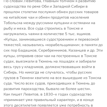
По словам Левитова, главным толчком к развитию
судоходства по реке Оби и Западной Сибири в
прошлом столетии послужил обмен русских товаров
на китайские чаи и обмен продуктов населения
Тобольска между русскими купцами и остяками на
рыбу и меха. Все суда строились в Томске и
нагружались чаями в количестве 5 тыс. ящиков.
«Купцы, занимавшиеся судостроением и перевозкой
тяжестей, назывались «корабельщиками»; в памяти до
сих пор Бадашков, Серебренников, Казанцев и др. Эти
купцы, отправив свои чаи на построенных в Томске
судах, выезжали в Тюмень на лошадях и забирали
весь груз у кладчиков, долженствовавших войти в
Сибирь. Но никогда не случалось, чтобы русских
грузов в Тюмени хватило на все вышедшие из Томска
суда. Число всех судов, приходивших в Тюмень до
развития пароходства, бывало не более шести».
Как пишет Левитов, в 1830–х годах судоходство
«принимает уже правильный характер», и в конце
этого десятилетия появляется уже потребность в