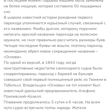
В последний момент паровая машина была заменена
на более мощную, которая составила 50 лошадиных
сил.
В широко известной истории рождения первого
парохода упоминается курьезный случай, связанный с
его названием. Якобы дьячок, которому поручили
написать краской название парохода на колесном
кружале, не смог правильно рассчитать размеры букв.
Четыре последние буквы не вошли, поэтому пароход
неожиданно обрел новое сокращенное название –
«Основа».
По одной из версий, в 1843 году, когда
конструктивные недостатки самоходного судна были
скорректированы, пароход с баржей на буксире
совершил свой первый полноценный рейс из Тюмени в
Тобольск. Владельцем «Основы» на тот момент был
известный уральский предприниматель Альфонс
Поклевский–Козелл.
Плавание продолжалось 5 суток и 6 часов. На всем
пути судно встречали толпы народа. Жители