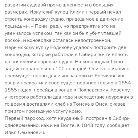
развитии судовой промышленности в больших
размерах. Иркутский купец Климин первый начал
строить коноводку (судно, приводимое в движение
лошадьми. – Прим. ред.), но предприятие это не
увенчалось успехом, так как он был убит упавшей
доской, и коноводка осталась недостроенной.
Нарымскому купцу Родикову удалось построить две
коноводки, которые работали в Сибири почти вплоть
до появления паровых судов. На коноводках было
задействовано около 100 лошадей. Они назначались
преимущественно для вывоза соли из Коряковских
озер и прекратили свое существование только в 1854–
1855 годах, перейдя в конце к Поклевскому–Козеллу,
у которого работали два года и вследствие неурожая в
то время доставляли хлеб из Томска в Омск, оказав
при этом громадную услугу краю.
Первый пароход, хотя неудачный, построен в Сибири
одновременно, как и на Волге, в 1843 году, сообщает
Илья Семенович.