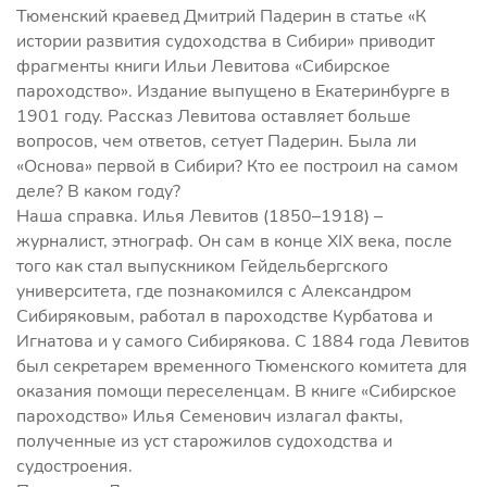
Тюменский краевед Дмитрий Падерин в статье «К
истории развития судоходства в Сибири» приводит
фрагменты книги Ильи Левитова «Сибирское
пароходство». Издание выпущено в Екатеринбурге в
1901 году. Рассказ Левитова оставляет больше
вопросов, чем ответов, сетует Падерин. Была ли
«Основа» первой в Сибири? Кто ее построил на самом
деле? В каком году?
Наша справка. Илья Левитов (1850–1918) –
журналист, этнограф. Он сам в конце XIX века, после
того как стал выпускником Гейдельбергского
университета, где познакомился с Александром
Сибиряковым, работал в пароходстве Курбатова и
Игнатова и у самого Сибирякова. С 1884 года Левитов
был секретарем временного Тюменского комитета для
оказания помощи переселенцам. В книге «Сибирское
пароходство» Илья Семенович излагал факты,
полученные из уст старожилов судоходства и
судостроения.