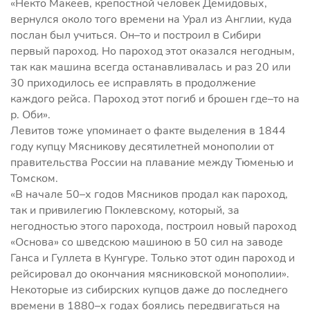
«Некто Макеев, крепостной человек Демидовых,
вернулся около того времени на Урал из Англии, куда
послан был учиться. Он–то и построил в Сибири
первый пароход. Но пароход этот оказался негодным,
так как машина всегда останавливалась и раз 20 или
30 приходилось ее исправлять в продолжение
каждого рейса. Пароход этот погиб и брошен где–то на
р. Оби».
Левитов тоже упоминает о факте выделения в 1844
году купцу Мясникову десятилетней монополии от
правительства России на плавание между Тюменью и
Томском.
«В начале 50–х годов Мясников продал как пароход,
так и привилегию Поклевскому, который, за
негодностью этого парохода, построил новый пароход
«Основа» со шведскою машиною в 50 сил на заводе
Ганса и Гуллета в Кунгуре. Только этот один пароход и
рейсировал до окончания мясниковской монополии».
Некоторые из сибирских купцов даже до последнего
времени в 1880–х годах боялись передвигаться на