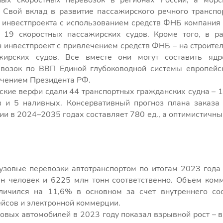
ных скоростных перевозок в регионах России, а морс
 Свой вклад в развитие пассажирского речного транспо
 инвестпроекта с использованием средств ФНБ компания 
 19 скоростных пассажирских судов. Кроме того, в р
 инвестпроект с привлечением средств ФНБ – на строител
ирских судов. Все вместе они могут составить яд
возок по ВВП Единой глубоководной системы европейс
учением Президента РФ.
ские верфи сдали 44 транспортных гражданских судна – 
в и 5 наливных. Консервативный прогноз плана заказа
и в 2024–2035 годах составляет 780 ед., а оптимистичны
узовые перевозки автотранспортом по итогам 2023 года
н человек и 6225 млн тонн соответственно. Объем ком
личился на 11,6% в основном за счет внутреннего со
йсов и электронной коммерции.
вых автомобилей в 2023 году показал взрывной рост – в 1