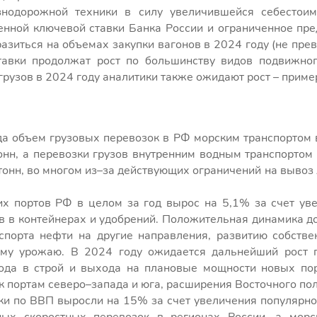
нодорожной техники в силу увеличившейся себестоимо
нной ключевой ставки Банка России и ограниченное пр
разиться на объемах закупки вагонов в 2024 году (не пр
тавки продолжат рост по большинству видов подвижног
грузов в 2024 году аналитики также ожидают рост – приме
да объем грузовых перевозок в РФ морским транспортом 
тонн, а перевозки грузов внутренним водным транспортом
 тонн, во многом из–за действующих ограничений на выво
их портов РФ в целом за год вырос на 5,1% за счет ув
ов в контейнерах и удобрений. Положительная динамика д
спорта нефти на другие направления, развитию собств
ому урожаю. В 2024 году ожидается дальнейший рост п
ода в строй и выхода на плановые мощности новых по
к портам северо–запада и юга, расширения Восточного пол
и по ВВП выросли на 15% за счет увеличения популярно