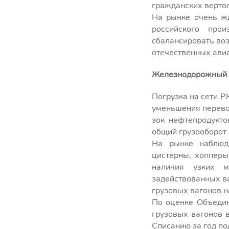
гражданских верто
На рынке очень ж
российского про
сбалансировать во
отечественных ави
Железнодорожный 
Погрузка на сети Р
уменьшения перев
зок нефтепродукто
общий грузооборот 
На рынке наблюда
цистерны, хопперы
наличия узких м
задействованных ва
грузовых вагонов н
По оценке Объедин
грузовых вагонов в
Списанию за год по