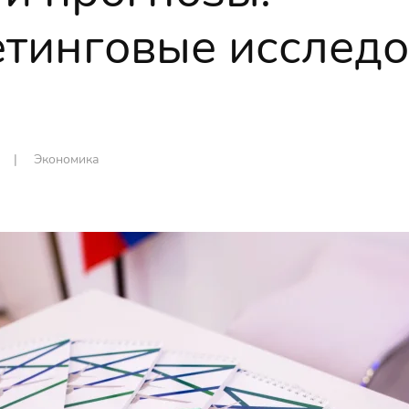
тинговые исслед
n |
Экономика