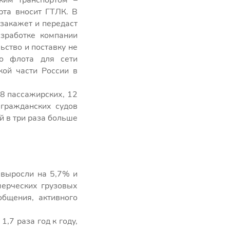
ким транспортом –
рта вносит ГТЛК. В
закажет и передаст
азработке компании
ьство и поставку не
ро флота для сети
кой части России в
18 пассажирских, 12
 гражданских судов
й в три раза больше
 выросли на 5,7% и
мерческих грузовых
общения, активного
,7 раза год к году,