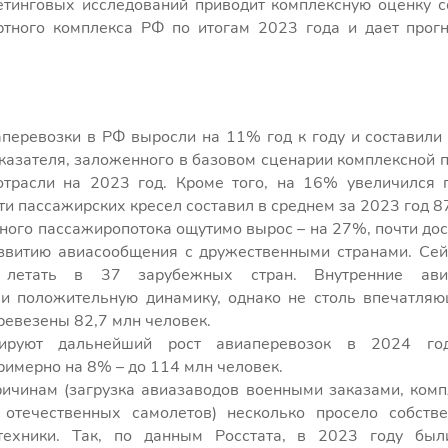
етинговых исследований приводит комплексную оценку 
ртного комплекса РФ по итогам 2023 года и дает прог
перевозки в РФ выросли на 11% год к году и составили 
казателя, заложенного в базовом сценарии комплексной 
отрасли на 2023 год. Кроме того, на 16% увеличился 
ти пассажирских кресел составил в среднем за 2023 год 8
ого пассажиропотока ощутимо вырос – на 27%, почти дос
азвитию авиасообщения с дружественными странами. Сей
 летать в 37 зарубежных стран. Внутренние ави
и положительную динамику, однако не столь впечатля
еревезены 82,7 млн человек.
зируют дальнейший рост авиаперевозок в 2024 го
имерно на 8% – до 114 млн человек.
ичинам (загрузка авиазаводов военными заказами, комп
отечественных самолетов) несколько просело собстве
техники. Так, по данным Росстата, в 2023 году бы