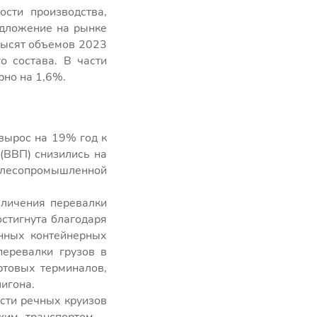
сти производства,
едложение на рынке
евысят объемов 2023
о состава. В части
рно на 1,6%.
вырос на 19% год к
 (ВВП) снизились на
з лесопромышленной
еличения перевалки
остигнута благодаря
енных контейнерных
еревалки грузов в
ртовых терминалов,
игона.
сти речных круизов