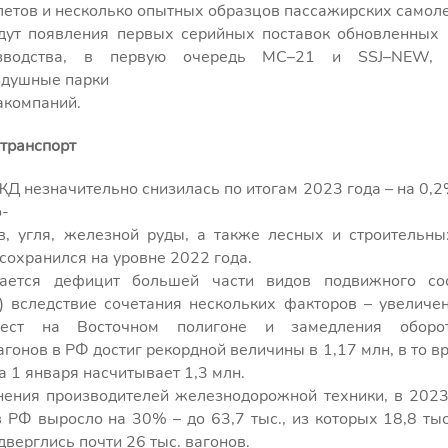
летов и несколько опытных образцов пассажирских самоле
дут появления первых серийных поставок обновленных 
изводства, в первую очередь МС–21 и SSJ–NEW, 
здушные парки
акомпаний.
транспорт
ЖД незначительно снизилась по итогам 2023 года – на 0,2
о-
в, угля, железной руды, а также лесных и строительны
сохранился на уровне 2022 года.
ется дефицит большей части видов подвижного сос
) вследствие сочетания нескольких факторов – увеличен
ест на Восточном полигоне и замедления оборо
гонов в РФ достиг рекордной величины в 1,17 млн, в то в
а 1 января насчитывает 1,3 млн.
ения производителей железнодорожной техники, в 2023
 РФ выросло на 30% – до 63,7 тыс., из которых 18,8 ты
дверглись почти 26 тыс. вагонов.