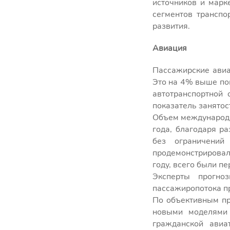
источников и марк
сегментов транспо
развития.
Авиация
Пассажирские авиа
Это на 4% выше по
автотранспортной 
показатель занятос
Объем международн
года, благодаря р
без ограничений
продемонстрировал
году, всего были п
Эксперты прогно
пассажиропотока пр
По объективным пр
новыми моделями 
гражданской авиа