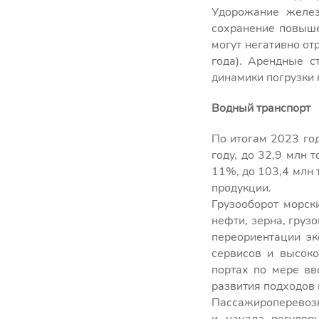
Удорожание желез
сохранение повыше
могут негативно от
года). Арендные с
динамики погрузки 
Водный транспорт
По итогам 2023 го
году, до 32,9 млн 
11%, до 103,4 млн
продукции.
Грузооборот морск
нефти, зерна, груз
переориентации эк
сервисов и высок
портах по мере вв
развития подходов 
Пассажироперевозк