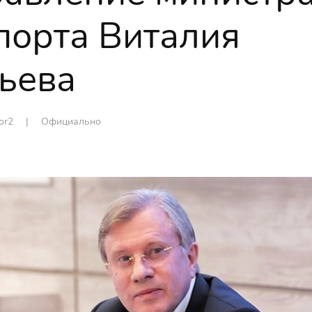
порта Виталия
ьева
tor2 |
Официально