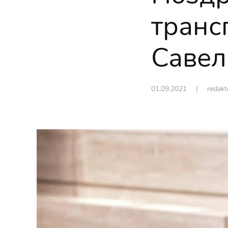
транс
Савел
01.09.2021
| redak