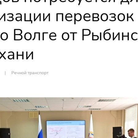
изации перевозок
о Волге от Рыбинс
хани
n |
Речной транспорт