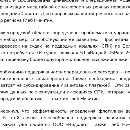
области сформирована финансовая и операционная моде
организации масштабной сети скоростных речных перевозо
овещания Совета ГД по вопросам развития речного пассаж
р региона Глеб Никитин.
ижегородской области, определены проблематика управле
й набор мер, способствующий ее развитию. Просчитана
еревозок на судах на подводных крыльях (СПК) по Во
ого потребуется 76 судов, включая 51 «Валдай 45Р» и 2
ит перевозку более полутора миллионов пассажиров ежег
необходима поддержка части операционных расходов — по 
жрегиональные авиаперелеты. Также необходима подд
 затрат на субсидирование лизинговых платежей. Эти р
ских данных по эксплуатации имеющихся СПК, которые н
ородской области», — отметил Глеб Никитин.
дчеркнул, что эффективность управления флотилией во
. В этой связи целесообразна поддержка развития 
, каким уже является ООО «Водолет». Также Глеб Ник