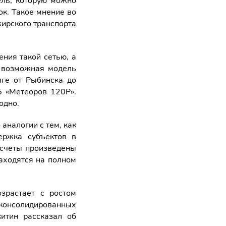
ль, которую можно
к. Такое мнение во
ирского транспорта
ния такой сетью, а
 возможная модель
лге от Рыбинска до
5 «Метеоров 120Р».
одно.
аналогии с тем, как
ержка субъектов в
асчеты произведены
аходятся на полном
зрастает с ростом
консолидированных
итин рассказал об