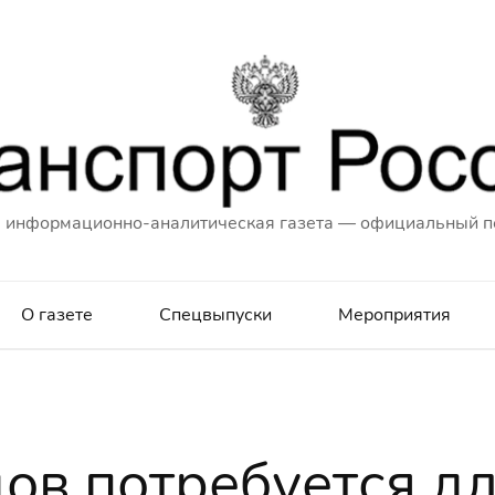
 информационно-аналитическая газета — официальный п
О газете
Спецвыпуски
Мероприятия
дов потребуется д