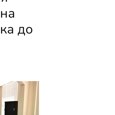
 на
ка до