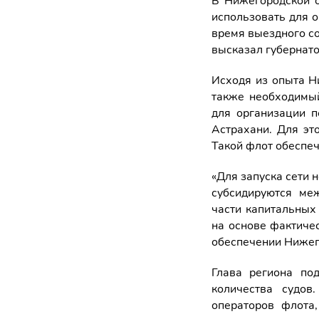
В Нижегородской 
использовать для 
время выездного с
высказал губернато
Исходя из опыта Н
также необходимы
для организации п
Астрахани. Для эт
Такой флот обеспеч
«Для запуска сети 
субсидируются ме
части капитальных
на основе фактиче
обеспечении Нижег
Глава региона по
количества судов
операторов флота