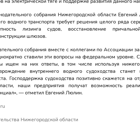
в на электрической тяге и поддержке развития данного на
нодательного собрания Нижегородской области Евгений 
его водного транспорта требует решения целого ряда се
упность лизинга судов, восстановление причальной
онструкции шлюзов.
ательного собрания вместе с коллегами по Ассоциации з
нократно ставили эти вопросы на федеральном уровне. С
ы ищем на них ответы, в том числе используя нижего
зрождение внутреннего водного судоходства стане
ста. Господдержка судоходства позитивно скажется на от
ласти, наши предприятия получат возможность реали
нциал», — отметил Евгений Люлин.
.ru
тельства Нижегородской области