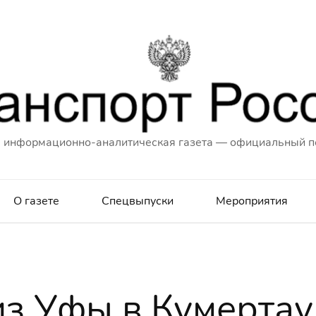
 информационно-аналитическая газета — официальный п
О газете
Спецвыпуски
Мероприятия
из Уфы в Кумертау