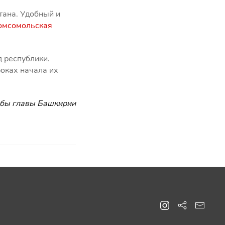
тана. Удобный и
омсомольская
д республики.
роках начала их
жбы главы Башкирии