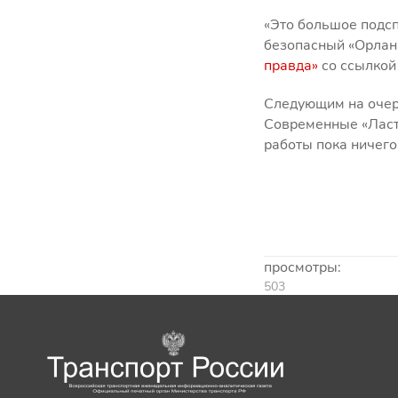
«Это большое подс
безопасный «Орлан»
правда»
со ссылкой
Следующим на очере
Современные «Ласто
работы пока ничего
просмотры:
503