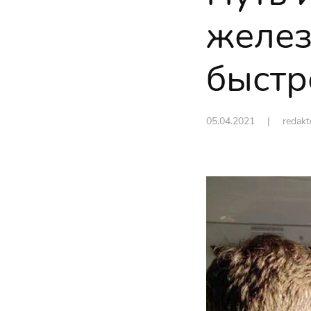
желез
быстр
05.04.2021
| redak