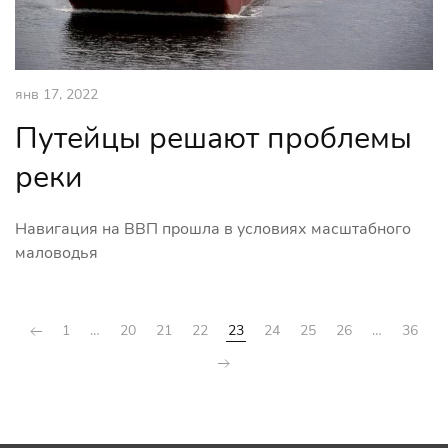
янв 17, 2022
Путейцы решают проблемы
реки
Навигация на ВВП прошла в условиях масштабного
маловодья
1
…
20
21
22
23
24
25
26
…
36